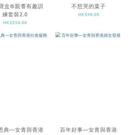
寶盒®親耆有趣訓
不想哭的葉子
練套裝2.0
HK$98.00
HK$350.00
恩典—女青與香港
百年好事—女青與香港