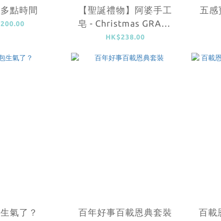
我多點時間
【聖誕禮物】阿婆手工
五感
皂 - Christmas GRACE
200.00
(恩典)
HK$238.00
包生氣了？
百年好事百載恩典套裝
百載