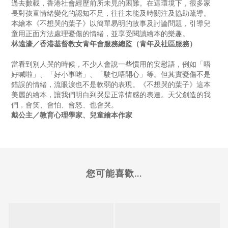
過去數載，香港社會經歷前所未見的困難。在這環境下，很多家
長對孩童情緒變化的認知不足，往往未能及時關注及協助疏導。
本繪本《不想哭的葉子》以簡單易明的故事及討論問題，引導兒
童用正面方法處理憂傷的情緒，並享受閱讀繪本的樂趣。
林遠濠／香港基督教女青年會服務總監（青年及社區服務）
當看到別人哭的時候，不少人會說一些慣用的安慰語，例如「唔
好喊啦」、「好小事啫」、「駛乜唔開心」等。但其實憂傷不是
錯誤的情緒，流眼淚也不是軟弱的表現。《不想哭的葉子》這本
美麗的繪本，讓我們明白到哭是正常情感的表達。天父創造的我
們，會笑、會怕、會怒、也會哭。
戴公主／教育心理學家、兒童繪本作家
您可能喜歡...