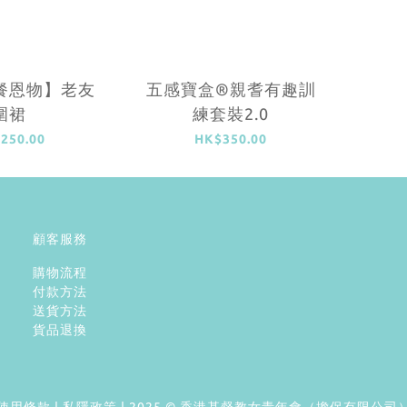
餐恩物】老友
五感寶盒®親耆有趣訓
圍裙
練套裝2.0
250.00
HK$350.00
顧客服務
購物流程
付款方法
送貨方法
貨品退換
使用條款
|
私隱政策
| 2025 © 香港基督教女青年會（擔保有限公司