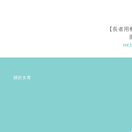
【長者用
HK$
關於女青