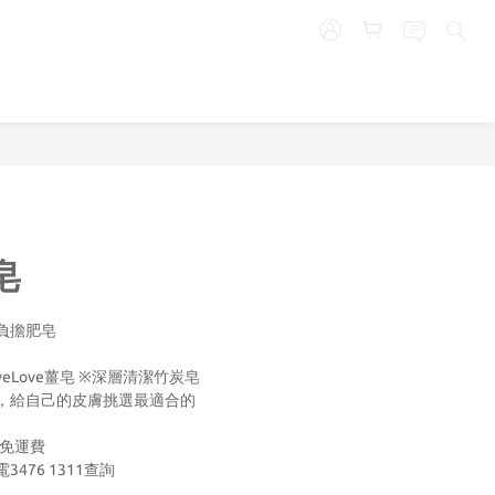
立即購買
皂
負擔肥皂
veLove薑皂 ※深層清潔竹炭皂
，給自己的皮膚挑選最適合的
0免運費
476 1311查詢