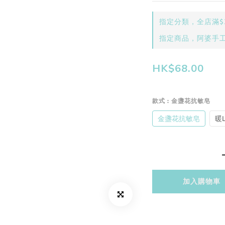
指定分類，全店滿$3
指定商品，阿婆手
HK$68.00
款式
: 金盞花抗敏皂
金盞花抗敏皂
暖L
加入購物車