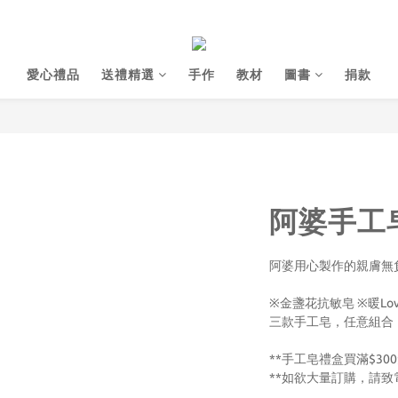
愛心禮品
送禮精選
手作
教材
圖書
捐款
阿婆手工
阿婆用心製作的親膚無
※金盞花抗敏皂 ※暖Lo
三款手工皂，任意組合
**手工皂禮盒買滿$30
**如欲大量訂購，請致電3