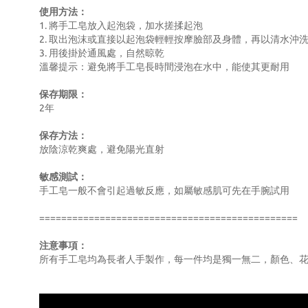
使用方法：
1. 將手工皂放入起泡袋，加水搓揉起泡
2. 取出泡沫或直接以起泡袋輕輕按摩臉部及身體，再以清水沖
3. 用後掛於通風處，自然晾乾
溫馨提示：避免將手工皂長時間浸泡在水中，能使其更耐用
保存期限：
2年
保存方法：
放陰涼乾爽處，避免陽光直射
敏感測試：
手工皂一般不會引起過敏反應，如屬敏感肌可先在手腕試用
===============================================
注意事項：
所有手工皂均為長者人手製作，每一件均是獨一無二，顏色、