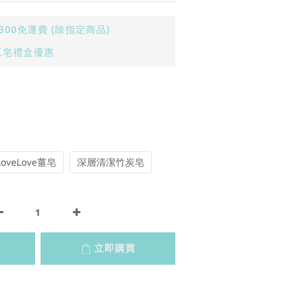
00免運費 (除指定商品)
工皂禮盒優惠
oveLove薑皂
深層清潔竹炭皂
立即購買