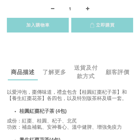
加入購物車
立即購買
送貨及付
商品描述
了解更多
顧客評價
款方式
以愛沖泡，棗傳味道，
禮盒包含【桂圓紅棗杞子茶】和
【養生紅棗花茶】各四包，以及特別版茶杯及碟一套。
桂圓紅棗杞子茶
(4包)
成份：紅棗、桂圓、杞子、北芪
功效：補血補氣、安神養心、溫中健脾、增強免疫力
養生紅棗花茶(4包)